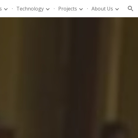
s
Technology
Projects
About Us
ion