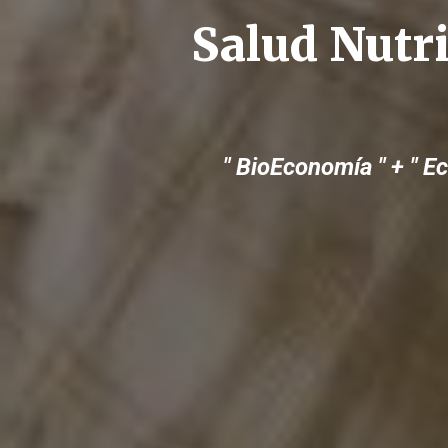
Salud Nutr
" BioEconomía " + " E